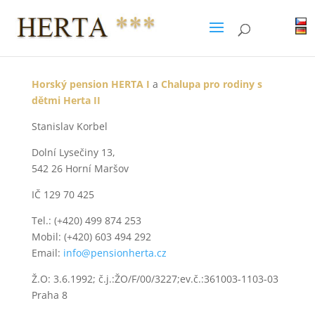
Horský pension HERTA I
a
Chalupa pro rodiny s
dětmi Herta II
Stanislav Korbel
Dolní Lysečiny 13,
542 26 Horní Maršov
IČ 129 70 425
Tel.: (+420) 499 874 253
Mobil: (+420) 603 494 292
Email:
info@pensionherta.cz
Ž.O: 3.6.1992; č.j.:ŽO/F/00/3227;ev.č.:361003-1103-03
Praha 8