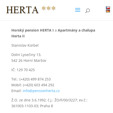
Horský pension HERTA I
a
Apartmány a chalupa
Herta II
Stanislav Korbel
Dolní Lysečiny 13,
542 26 Horní Maršov
IČ: 129 70 425
Tel.: (+420) 499 874 253
Mobil: (+420) 603 494 292
Email:
info@pensionherta.cz
Ž.O. ze dne 3.6.1992; č.j.: ŽO/F/00/3227; ev.č.:
361003-1103-03; Praha 8