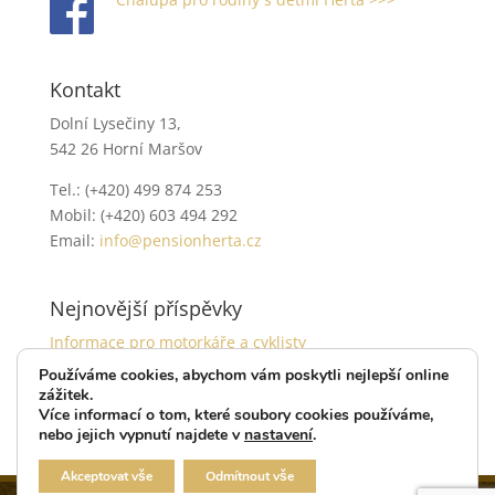
Kontakt
Dolní Lysečiny 13,
542 26 Horní Maršov
Tel.: (+420) 499 874 253
Mobil: (+420) 603 494 292
Email:
info@pensionherta.cz
Nejnovější příspěvky
Informace pro motorkáře a cyklisty
Používáme cookies, abychom vám poskytli nejlepší online
Akce pro tenisty
zážitek.
Více informací o tom, které soubory cookies používáme,
nebo jejich vypnutí najdete v
nastavení
.
Akceptovat vše
Odmítnout vše